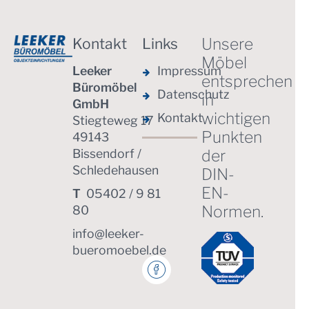
Unsere
Kontakt
Links
Möbel
Leeker
Impressum
entsprechen
Büromöbel
Datenschutz
in
GmbH
wichtigen
Kontakt
Stiegteweg 17
Punkten
49143
Bissendorf /
der
Schledehausen
DIN-
EN-
T
05402 / 9 81
Normen.
80
info@leeker-
bueromoebel.de