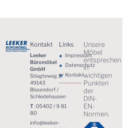
Unsere
Kontakt
Links
Möbel
Leeker
Impressum
entsprechen
Büromöbel
Datenschutz
in
GmbH
wichtigen
Kontakt
Stiegteweg 17
Punkten
49143
Bissendorf /
der
Schledehausen
DIN-
EN-
T
05402 / 9 81
Normen.
80
info@leeker-